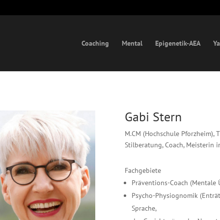
Coaching
Mental
Epigenetik-AEA
Ya
Gabi Stern
M.CM (Hochschule Pforzheim), Tr
Stilberatung, Coach, Meisterin 
Fachgebiete
Präventions-Coach (Mentale 
Psycho-Physiognomik (Enträt
Sprache,