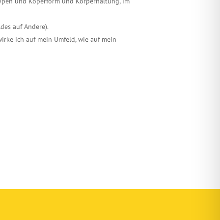
typen und Köperform und Körperhaltung, im
des auf Andere).
wirke ich auf mein Umfeld, wie auf mein