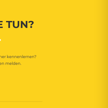
E TUN?
.
äher kennenlernen?
nen melden.