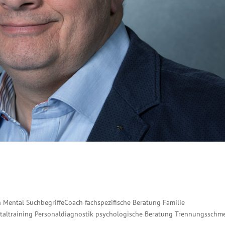
 Mental SuchbegriffeCoach fachspezifische Beratung Familie
altraining Personaldiagnostik psychologische Beratung Trennungsschm